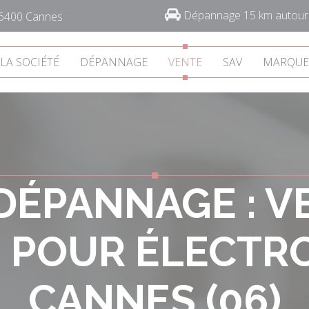
Dépannage 15 km autour 
06400 Cannes
LA SOCIÉTÉ
DÉPANNAGE
VENTE
SAV
MARQUE
ÉPANNAGE : V
 POUR ÉLECT
CANNES (06)