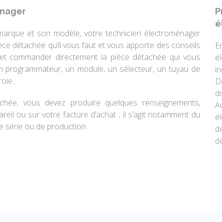
énager
P
é
 marque et son modèle, votre technicien électroménager
e détachée qu’il vous faut et vous apporte des conseils
E
r et commander directement la pièce détachée qui vous
é
 programmateur, un module, un sélecteur, un tuyau de
i
ie...
D
d
chée, vous devez produire quelques renseignements,
A
reil ou sur votre facture d’achat ; il s’agit notamment du
é
e série ou de production.
d
dé