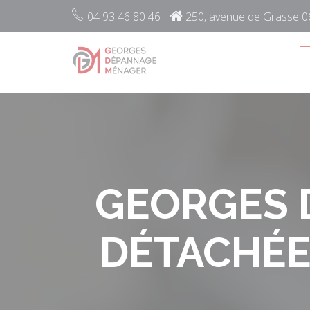
04 93 46 80 46
250, avenue de Grasse 
GEORGES D
DÉTACHÉE