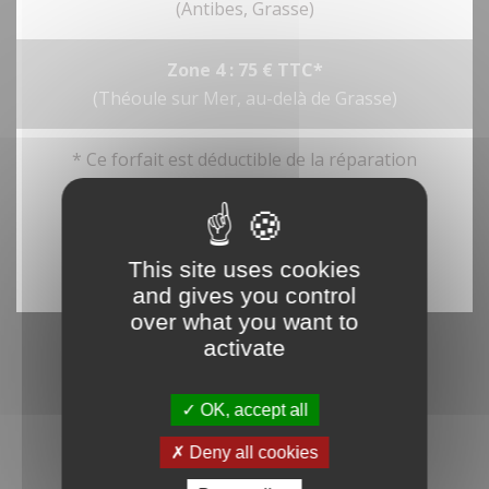
(Antibes, Grasse)
Zone 4 : 75 € TTC*
(Théoule sur Mer, au-delà de Grasse)
* Ce forfait est déductible de la réparation
04 93 46 80 46
This site uses cookies
and gives you control
over what you want to
activate
OK, accept all
Deny all cookies