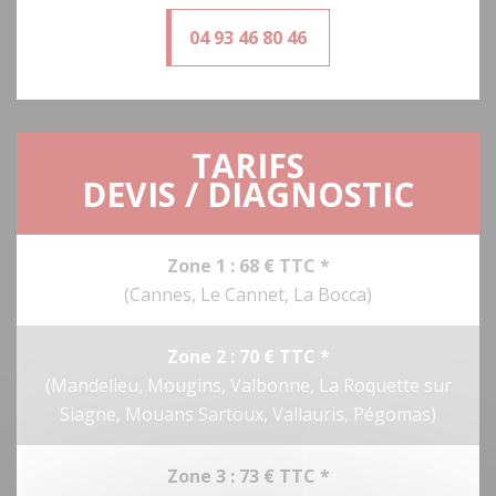
04 93 46 80 46
TARIFS
DEVIS / DIAGNOSTIC
Zone 1 : 68 € TTC *
(Cannes, Le Cannet, La Bocca)
Zone 2 : 70 € TTC *
(Mandelieu, Mougins, Valbonne, La Roquette sur
Siagne, Mouans Sartoux, Vallauris, Pégomas)
Zone 3 : 73 € TTC *