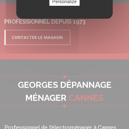
Personalize
PROFESSIONNEL DEPUIS 1973
CONTACTER LE MAGASIN
GEORGES DÉPANNAGE
MÉNAGER
CANNES
Professionnel de l'électroménager à Cannes