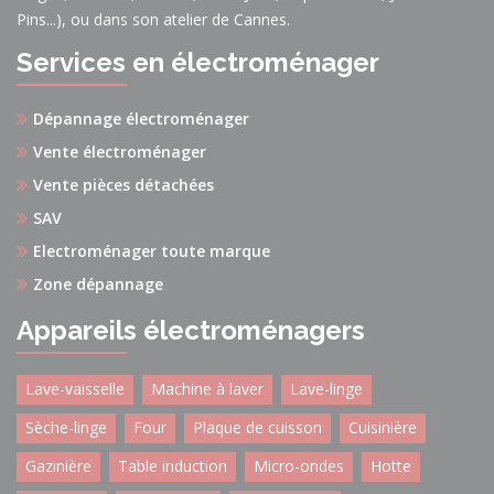
Pins...), ou dans son atelier de Cannes.
Services en électroménager
Dépannage électroménager
Vente électroménager
Vente pièces détachées
SAV
Electroménager toute marque
Zone dépannage
Appareils électroménagers
Lave-vaisselle
Machine à laver
Lave-linge
Sèche-linge
Four
Plaque de cuisson
Cuisinière
Gazinière
Table induction
Micro-ondes
Hotte